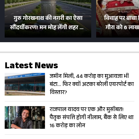
गुरु गोरखनाथ की नगरी का ऐसा
विवाह पर बाबा 
सौंदर्यीकरण! मन मोह लेंगी शहर की
गौरा को 6 लाख 
सड़कें; देखें Photos
500 भक्तों 
Latest News
जमीन मिली, 44 करोड़ का मुआवजा भी
बंटा… फिर क्यों अटका बरेली एयरपोर्ट का
विस्तार?
राजपाल यादव पर एक और मुसीबत!
पैतृक संपत्ति होगी नीलाम, बैंक से लिए था
16 करोड़ का लोन