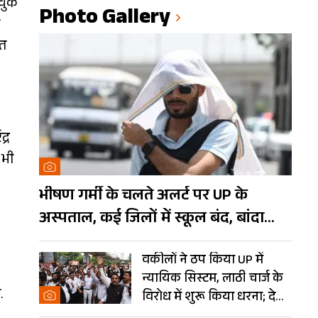
चुके
Photo Gallery
ित
्र
 भी
भीषण गर्मी के चलते अलर्ट पर UP के
अस्पताल, कई जिलों में स्कूल बंद, बांदा
दुनिया का तीसरा सबसे गर्म शहर
वकीलों ने ठप किया UP में
न्यायिक सिस्टम, लाठी चार्ज के
.
विरोध में शुरू किया धरना; देखें
Photos