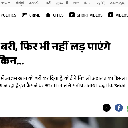
News9
ಕನ್ನಡ
తెలుగు
मराठी
ગુજરાતી
বাংলা
ਪੰਜਾਬੀ
தமிழ்
മലയാളം
POLITICS
CRIME
CITIES
SHORT VIDEOS
VIDEO
री, फिर भी नहीं लड़ पाएंगे
लेकिन…
े में आजम खान को बरी कर दिया है. कोर्ट ने निचली अदालत का फैसला
िफल रहा है.इस फैसले पर आजम खान ने संतोष जताया. कहा कि उनका