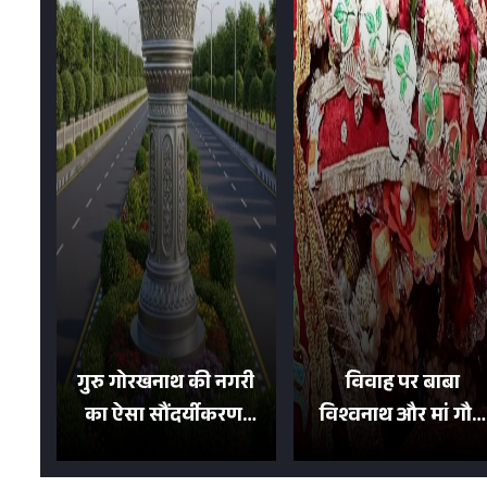
गुरु गोरखनाथ की नगरी
विवाह पर बाबा
का ऐसा सौंदर्यीकरण!
विश्वनाथ और मां गौरा
मन मोह लेंगी शहर की
को 6 लाख रुपये का
सड़कें; देखें Photos
न्योता, 500 भक्तों ने दि