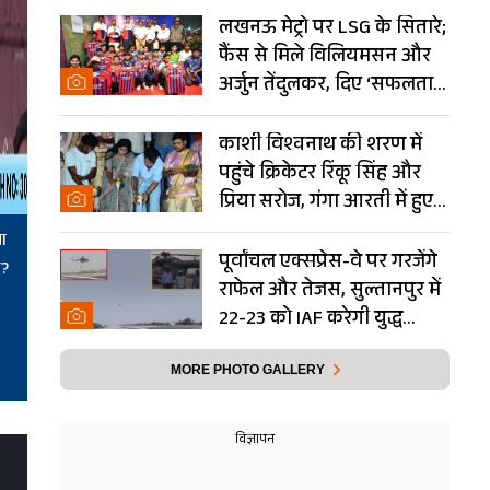
लखनऊ मेट्रो पर LSG के सितारे;
फैंस से मिले विलियमसन और
अर्जुन तेंदुलकर, दिए ‘सफलता
के मंत्र’- PHOTOS
काशी विश्वनाथ की शरण में
पहुंचे क्रिकेटर रिंकू सिंह और
प्रिया सरोज, गंगा आरती में हुए
शामिल- Photos
पा
पूर्वांचल एक्सप्रेस-वे पर गरजेंगे
ा?
राफेल और तेजस, सुल्तानपुर में
22-23 को IAF करेगी युद्ध
अभ्यास
MORE PHOTO GALLERY