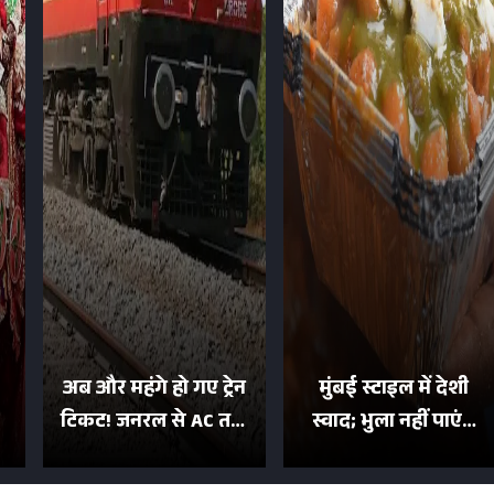
अब और महंगे हो गए ट्रेन
मुंबई स्टाइल में देशी
टिकट! जनरल से AC तक
स्वाद; भुला नहीं पाएंगे
का बढ़ा किराया; दिल्ली
मुल्तानी छोले-पाव का
या
की यात्रा हुई इतनी महंगी
टेस्ट