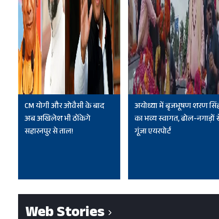
CM योगी और ओवैसी के बाद
अयोध्या में बृजभूषण शरण सिं
अब अखिलेश भी ठोंकेगे
का भव्य स्वागत, ढोल-नगाड़ों स
सहारनपुर से ताल!
गूंजा एयरपोर्ट
Web Stories