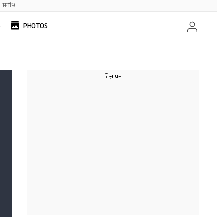
मनी9
S
PHOTOS