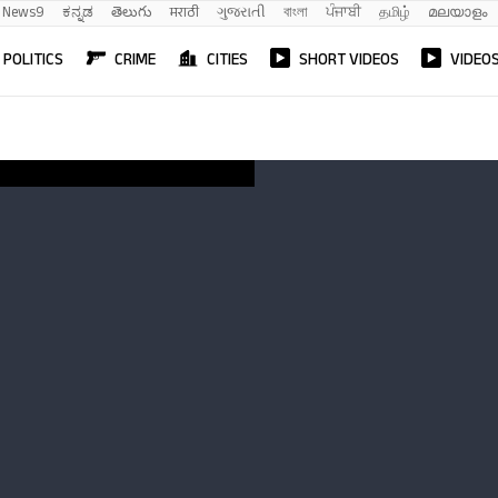
News9
ಕನ್ನಡ
తెలుగు
मराठी
ગુજરાતી
বাংলা
ਪੰਜਾਬੀ
தமிழ்
മലയാളം
POLITICS
CRIME
CITIES
SHORT VIDEOS
VIDEO