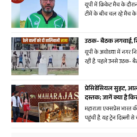
यूपी में क्रिकेट मैच के 
टीमें के बीच चल रहे मैच
बिगड़ गई. इसके बाद उसकी
उठक- बैठक लगवाई, सि
यूपी के अयोध्या में नगर 
रही है. पहले उनसे उठक- ब
गया. नगर निगम के इस तरह 
प्रेसिडेंसियल सुइट, आल
दस्तक; जानें क्या है कि
महाराजा एक्सप्रेस भारत की 
पहुंची है. यह ट्रेन दिल्ली
प्रेसिडेंशियल सुइट, आलीशान
22.18 लाख तक है. 'देखो 