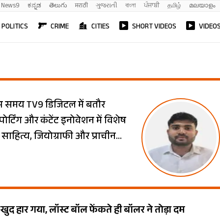
News9
ಕನ್ನಡ
తెలుగు
मराठी
ગુજરાતી
বাংলা
ਪੰਜਾਬੀ
தமிழ்
മലയാളം
POLITICS
CRIME
CITIES
SHORT VIDEOS
VIDEO
 इस समय TV9 डिजिटल में बतौर
पोर्टिंग और कंटेंट इनोवेशन में विशेष
ंदी साहित्य, जियोग्राफी और प्राचीन
संस्थान (IIMC) से हिंदी पत्रकारिता
भास्कर से की. सत्यम की विशेष रुचि
ग में नए विचारों को लाने में है.
ुद हार गया, लॉस्ट बॉल फेंकते ही बॉलर ने तोड़ा दम