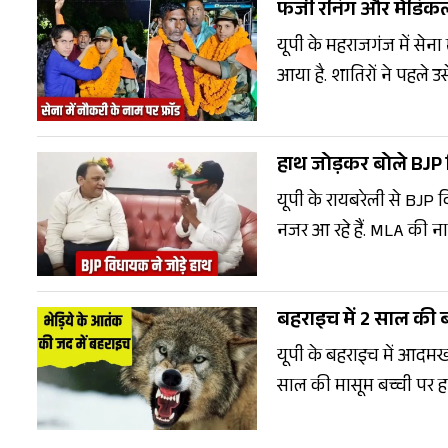
फर्जी रनिंग और मेडिकल
यूपी के महराजगंज में सेन
आया है. शातिरों ने पहले 
उसे सेना की वर्दी पहना दी
पता चली तो उसके पैरों 
हाथ जोड़कर बोले BJP 
यूपी के रायबरेली से BJ
नजर आ रहे हैं. MLA की ना
विकास एवं विभागाध्यक्ष 
पद से नहीं हटाया गया तो वे
बहराइच में 2 साल की बच्
यूपी के बहराइच में आदमखो
साल की मासूम बच्ची पर ह
बमुश्किल भेड़िए के चंगुल से
मौतें हो चुकी है.