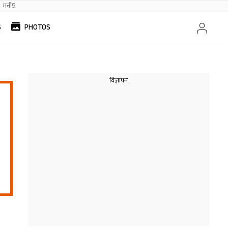
मनी9
S
PHOTOS