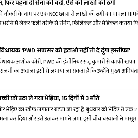
, फिर पहना दी सेना की वर्दी, ऐसे की लाखों की ठगी
ा में नौकरी के नाम पर एक NCC छात्रा से लाखों की ठगी का मामला सामन
उसे भरोसे में लेकर फर्जी तरीके से रनिंग, फिजिकल और मेडिकल कराया फ
. गांव पहुंचने पर छात्रा का जोरदार स्वागत भी हुआ, लेकिन जब उसे सच्च
तले जमीन खिसक गई.
विधायक 'PWD अफसर को हटाओ नहीं तो दे दूंगा इस्तीफा'
P विधायक अशोक कोरी, PWD की इंजीनियर संजू कुमारी से काफी खफ़ा
राजगी का अंदाजा इसी से लगाया जा सकता है कि उन्होंने मुख्य अभियंत
लखनऊ A. K द्विवेदी के सामने हाथ जोड़कर कहा कि अगर संजू कुमारी क
 अपने पद से इस्तीफा दे देंगे.
ची को उठा ले गया भेड़िया, 15 दिनों में 3 मौतें
र भेड़िए का खौफ लगातार बढ़ता जा रहा है. बुधवार को भेड़िए ने एक 2
मला कर दिया और उसे उठाकर भागने लगा. इसी बीच घरवालों ने मासूम
 छुड़ाया और अस्पताल में भर्ती कराया. पिछले 15 दिनों में हुए हमलों में 3