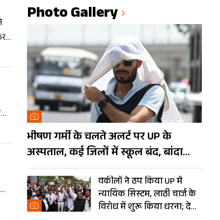
Photo Gallery
े
िर
ाई
ा
ो
भीषण गर्मी के चलते अलर्ट पर UP के
अस्पताल, कई जिलों में स्कूल बंद, बांदा
दुनिया का तीसरा सबसे गर्म शहर
वकीलों ने ठप किया UP में
 को
न्यायिक सिस्टम, लाठी चार्ज के
विरोध में शुरू किया धरना; देखें