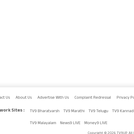
act Us
About Us
Advertise With Us
Complaint Redressal
Privacy Po
work Sites :
TV9 Bharatvarsh
TV9 Marathi
TV9 Telugu
TV9 Kannad
TV9 Malayalam
News9 LIVE
Money9 LIVE
Copyright © 2026 TV9UP. All 