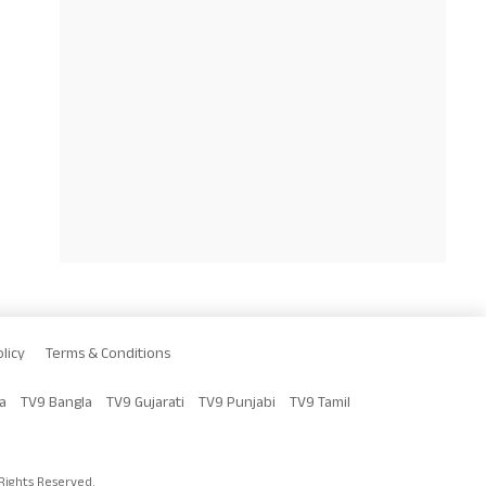
licy
Terms & Conditions
a
TV9 Bangla
TV9 Gujarati
TV9 Punjabi
TV9 Tamil
Rights Reserved.