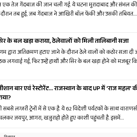
दौरान एक तेज गेंदबाज की जान चली गई. ये घटना मुरादाबाद और संभल की
 के दौरान तब हुई, जब गेंदबाज ने आखिरी बॉल फेंकी और उसकी तबियत
 मौके पर ही मौत हो गई.
र के बल खड़ा कराया, ठेलेवालों को मिली तालिबानी सजा
निगम द्वारा अतिक्रमण हटाए जाने के दौरान ठेले वालों को कठोर सजा दी 
ैठक लगवाई गई, फिर उन्हें हाथों और सिर के बल खड़ा होने को मजबूर क
के व्यवहार को लेकर लोग गंभीर सवाल खड़े कर रहे हैं.
ीशान बार एवं रेस्टोरेंट… राजस्थान के बाद UP में ‘राज महल’ 
राया?
सबसे लग्जरी ट्रेनों में से एक है. ये 62 विदेशी पर्यटकों के साथ वाराणस
 से चलकर जयपुर, आगरा, खजुराहो होते हुए काशी पहुंचती है. इसमें
 बार, रेस्टोरेंट और फाइव स्टार सुविधाएं मौजूद हैं. किराया 7.27 लाख स
अपना देश' अभियान के चलते काशी विदेशी पर्यटकों के लिए आकर्षण क