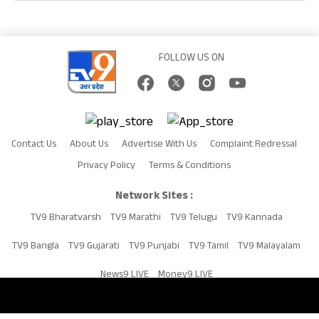
FOLLOW US ON
Contact Us
About Us
Advertise With Us
Complaint Redressal
Privacy Policy
Terms & Conditions
Network Sites :
TV9 Bharatvarsh
TV9 Marathi
TV9 Telugu
TV9 Kannada
TV9 Bangla
TV9 Gujarati
TV9 Punjabi
TV9 Tamil
TV9 Malayalam
News9 LIVE
Money9 LIVE
Copyright © 2026 TV9UP. All Rights Reserved.