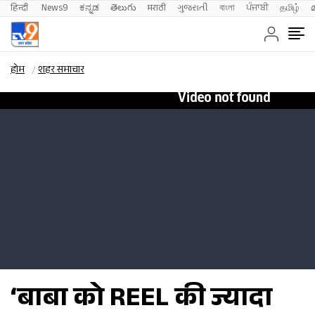
हिन्दी 
News9
ಕನ್ನಡ
తెలుగు
मराठी
ગુજરાતી
বাংলা
ਪੰਜਾਬੀ
தமிழ்
होम
शहर समाचार
‘बाबा को REEL की ज्यादा