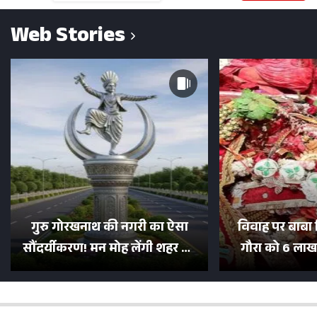
Web Stories
गुरु गोरखनाथ की नगरी का ऐसा
विवाह पर बाबा 
सौंदर्यीकरण! मन मोह लेंगी शहर की
गौरा को 6 लाख 
सड़कें; देखें Photos
500 भक्तों 