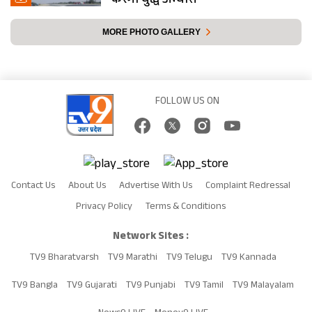
करेगी युद्ध अभ्यास
MORE PHOTO GALLERY
FOLLOW US ON
Contact Us
About Us
Advertise With Us
Complaint Redressal
Privacy Policy
Terms & Conditions
Network Sites :
TV9 Bharatvarsh
TV9 Marathi
TV9 Telugu
TV9 Kannada
TV9 Bangla
TV9 Gujarati
TV9 Punjabi
TV9 Tamil
TV9 Malayalam