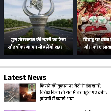
गुरु गोरखनाथ की नगरी का ऐसा
विवाह पर बाबा 
सौंदर्यीकरण! मन मोह लेंगी शहर की
गौरा को 6 लाख 
सड़कें; देखें Photos
500 भक्तों 
Latest News
किराने की दुकान पर बेटी से छेड़खानी,
विरोध किया तो रात में घर पहुंच गए दबंग;
झोपड़ी में लगाई आग