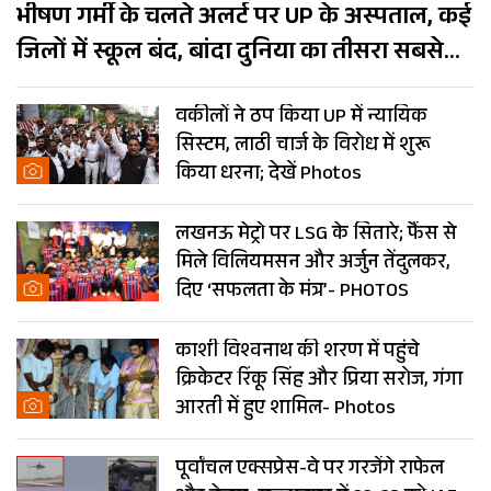
भीषण गर्मी के चलते अलर्ट पर UP के अस्पताल, कई
जिलों में स्कूल बंद, बांदा दुनिया का तीसरा सबसे
गर्म शहर
वकीलों ने ठप किया UP में न्यायिक
सिस्टम, लाठी चार्ज के विरोध में शुरू
किया धरना; देखें Photos
लखनऊ मेट्रो पर LSG के सितारे; फैंस से
मिले विलियमसन और अर्जुन तेंदुलकर,
दिए ‘सफलता के मंत्र’- PHOTOS
काशी विश्वनाथ की शरण में पहुंचे
क्रिकेटर रिंकू सिंह और प्रिया सरोज, गंगा
आरती में हुए शामिल- Photos
पूर्वांचल एक्सप्रेस-वे पर गरजेंगे राफेल