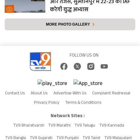
और तेजस, सुल्तानपुर में 22-23 को IAF
करेगी युद्ध अभ्यास
MORE PHOTO GALLERY
FOLLOW US ON
Contact Us
About Us
Advertise With Us
Complaint Redressal
Privacy Policy
Terms & Conditions
Network Sites :
TV9 Bharatvarsh
TV9 Marathi
TV9 Telugu
TV9 Kannada
TV9 Bangla
TV9 Gujarati
TV9 Punjabi
TV9 Tamil
TV9 Malayalam