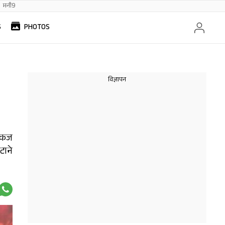
मनी9
S
PHOTOS
पंकज
टाने