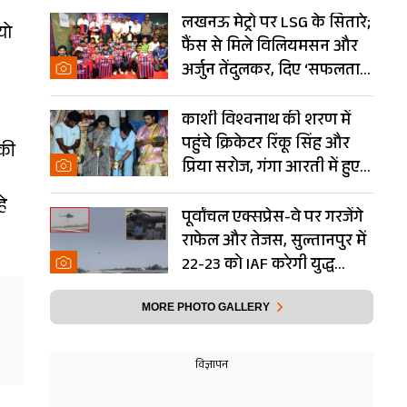
लखनऊ मेट्रो पर LSG के सितारे;
यो
फैंस से मिले विलियमसन और
अर्जुन तेंदुलकर, दिए ‘सफलता
के मंत्र’- PHOTOS
काशी विश्वनाथ की शरण में
पहुंचे क्रिकेटर रिंकू सिंह और
 की
प्रिया सरोज, गंगा आरती में हुए
शामिल- Photos
हे
पूर्वांचल एक्सप्रेस-वे पर गरजेंगे
राफेल और तेजस, सुल्तानपुर में
22-23 को IAF करेगी युद्ध
अभ्यास
MORE PHOTO GALLERY