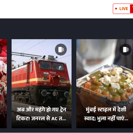
LIVE
अब और महंगे हो गए ट्रेन
मुंबई स्टाइल में देशी
टिकट! जनरल से AC तक
स्वाद; भुला नहीं पाएंगे
का बढ़ा किराया; दिल्ली
मुल्तानी छोले-पाव का