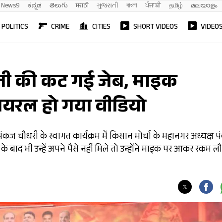
News9
ಕನ್ನಡ
తెలుగు
मराठी
ગુજરાતી
বাংলা
ਪੰਜਾਬੀ
தமிழ்
മലയാളം
POLITICS
CRIME
CITIES
SHORT VIDEOS
VIDEO
ा जी की कट गई जेब, माइक
यरल हो गया वीडियो
ष पंकज चौधरी के स्वागत कार्यक्रम में किसान मोर्चा के महानगर अध्यक्ष 
 बाद भी उन्हें अपने पैसे नहीं मिले तो उन्होंने माइक पर आकर रकम लौ