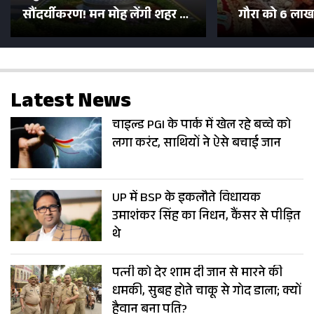
सौंदर्यीकरण! मन मोह लेंगी शहर की
गौरा को 6 लाख 
सड़कें; देखें Photos
500 भक्तों 
Latest News
चाइल्ड PGI के पार्क में खेल रहे बच्चे को
लगा करंट, साथियों ने ऐसे बचाई जान
UP में BSP के इकलौते विधायक
उमाशंकर सिंह का निधन, कैंसर से पीड़ित
थे
पत्नी को देर शाम दी जान से मारने की
धमकी, सुबह होते चाकू से गोद डाला; क्यों
हैवान बना पति?