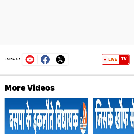
TV
LIVE
Follow Us
More Videos