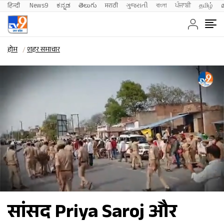
हिन्दी 
News9
ಕನ್ನಡ
తెలుగు
मराठी
ગુજરાતી
বাংলা
ਪੰਜਾਬੀ
தமிழ்
होम
शहर समाचार
सांसद Priya Saroj और