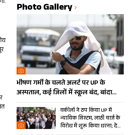
गा.
Photo Gallery
कीय
ुर
भीषण गर्मी के चलते अलर्ट पर UP के
अस्पताल, कई जिलों में स्कूल बंद, बांदा
िर
दुनिया का तीसरा सबसे गर्म शहर
पत
वकीलों ने ठप किया UP में
न्यायिक सिस्टम, लाठी चार्ज के
विरोध में शुरू किया धरना; देखें
Photos