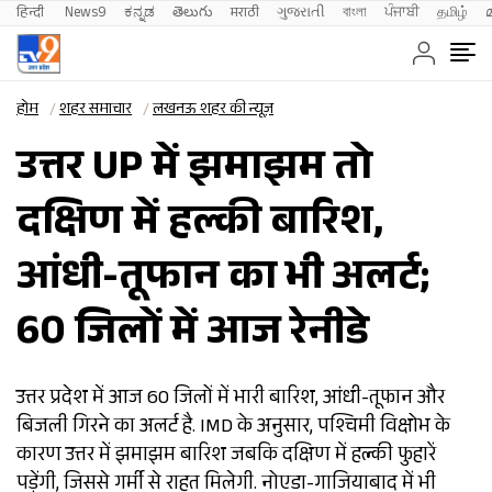
हिन्दी 
News9
ಕನ್ನಡ
తెలుగు
मराठी
ગુજરાતી
বাংলা
ਪੰਜਾਬੀ
தமிழ்
होम
शहर समाचार
लखनऊ शहर की न्यूज़
उत्तर UP में झमाझम तो
दक्षिण में हल्की बारिश,
आंधी-तूफान का भी अलर्ट;
60 जिलों में आज रेनीडे
उत्तर प्रदेश में आज 60 जिलों में भारी बारिश, आंधी-तूफान और
बिजली गिरने का अलर्ट है. IMD के अनुसार, पश्चिमी विक्षोभ के
कारण उत्तर में झमाझम बारिश जबकि दक्षिण में हल्की फुहारें
पड़ेंगी, जिससे गर्मी से राहत मिलेगी. नोएडा-गाजियाबाद में भी