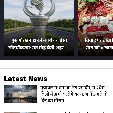
गुरु गोरखनाथ की नगरी का ऐसा
विवाह पर बाबा 
सौंदर्यीकरण! मन मोह लेंगी शहर की
गौरा को 6 लाख 
सड़कें; देखें Photos
500 भक्तों 
Latest News
पूर्वांचल में थमा बारिश का दौर, पश्चिमी
जिलों में अभी बरसेंगे बदरा; जानें अगले दो
दिन का मौसम