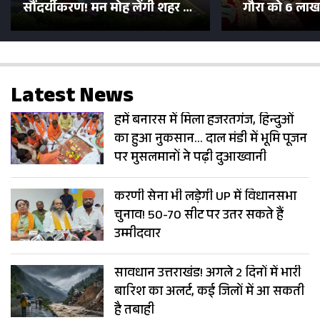
सौंदर्यीकरण! मन मोह लेंगी शहर की
गौरा को 6 लाख 
सड़कें; देखें Photos
500 भक्तों 
Latest News
हमें बनारस में मिला हजरतगंज, हिन्दुओं
का हुआ नुकसान… दाल मंडी में भूमि पूजन
पर मुसलमानों ने पढ़ी दुआख्वानी
करणी सेना भी लड़ेगी UP में विधानसभा
चुनाव! 50-70 सीट पर उतर सकते हैं
उम्मीदवार
सावधान उत्तराखंड! अगले 2 दिनों में भारी
बारिश का अलर्ट, कई जिलों में आ सकती
है तबाही