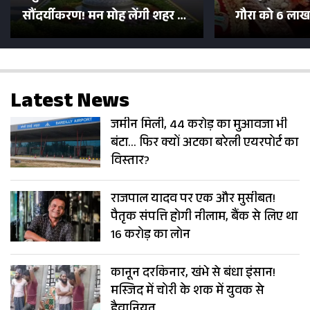
सौंदर्यीकरण! मन मोह लेंगी शहर की
गौरा को 6 लाख 
सड़कें; देखें Photos
500 भक्तों 
Latest News
जमीन मिली, 44 करोड़ का मुआवजा भी
बंटा… फिर क्यों अटका बरेली एयरपोर्ट का
विस्तार?
राजपाल यादव पर एक और मुसीबत!
पैतृक संपत्ति होगी नीलाम, बैंक से लिए था
16 करोड़ का लोन
कानून दरकिनार, खंभे से बंधा इंसान!
मस्जिद में चोरी के शक में युवक से