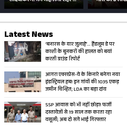
सौंदर्यीकरण! मन मोह लेंगी शहर की
गौरा को 6 लाख 
सड़कें; देखें Photos
500 भक्तों 
Latest News
‘बनारस के यार जुलाहे’… हैंडलूम डे पर
काशी के बुनकरों की हालत को बयां
करती ग्राउंड रिपोर्ट
आगरा एक्सप्रेस-वे के किनारे बनेगा नया
इंडस्ट्रियल हब! इन गांवों की 1035 एकड़
जमीन चिन्हित; LDA का बड़ा दांव
SSP आवास को भी नहीं छोड़ा! फर्जी
दस्तावेजों से 19 साल तक करता रहा
वसूली; अब दो सगे भाई गिरफ्तार