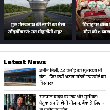
गुरु गोरखनाथ की नगरी का ऐसा
विवाह पर बाबा 
सौंदर्यीकरण! मन मोह लेंगी शहर की
गौरा को 6 लाख 
सड़कें; देखें Photos
500 भक्तों 
Latest News
जमीन मिली, 44 करोड़ का मुआवजा भी
बंटा… फिर क्यों अटका बरेली एयरपोर्ट का
विस्तार?
राजपाल यादव पर एक और मुसीबत!
पैतृक संपत्ति होगी नीलाम, बैंक से लिए था