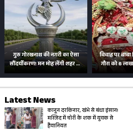
गुरु गोरखनाथ की नगरी का ऐसा
विवाह पर बाबा 
सौंदर्यीकरण! मन मोह लेंगी शहर की
गौरा को 6 लाख 
सड़कें; देखें Photos
500 भक्तों 
Latest News
कानून दरकिनार, खंभे से बंधा इंसान!
मस्जिद में चोरी के शक में युवक से
हैवानियत