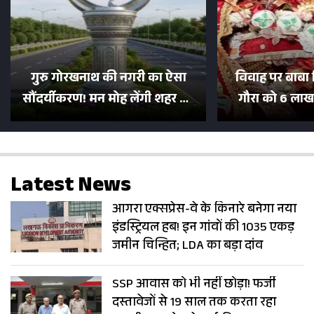
गुरु गोरखनाथ की नगरी का ऐसा
विवाह पर बाबा 
सौंदर्यीकरण! मन मोह लेंगी शहर की
गौरा को 6 लाख 
सड़कें; देखें Photos
500 भक्तों 
Latest News
आगरा एक्सप्रेस-वे के किनारे बनेगा नया
इंडस्ट्रियल हब! इन गांवों की 1035 एकड़
जमीन चिन्हित; LDA का बड़ा दांव
SSP आवास को भी नहीं छोड़ा! फर्जी
दस्तावेजों से 19 साल तक करता रहा