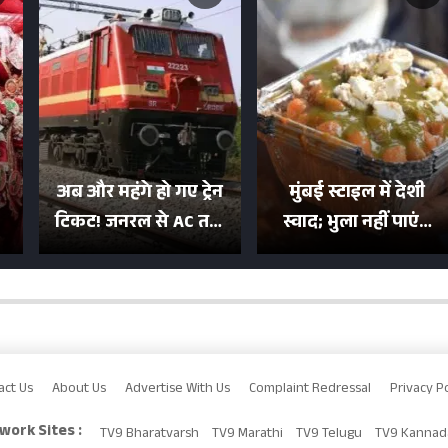
अब और महंगे हो गए ट्रेन
मुंबई स्टाइल में देशी
टिकट! जनरल से AC तक
स्वाद; भुला नहीं पाएंगे
का बढ़ा किराया; दिल्ली
मुल्तानी छोले-पाव का
या
की यात्रा हुई इतनी महंगी
टेस्ट
act Us
About Us
Advertise With Us
Complaint Redressal
Privacy Po
work Sites :
TV9 Bharatvarsh
TV9 Marathi
TV9 Telugu
TV9 Kannad