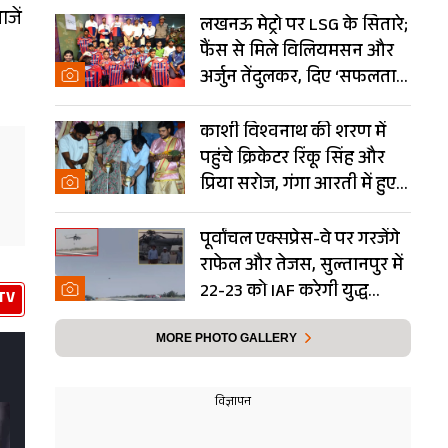
जें
लखनऊ मेट्रो पर LSG के सितारे;
फैंस से मिले विलियमसन और
अर्जुन तेंदुलकर, दिए ‘सफलता
के मंत्र’- PHOTOS
काशी विश्वनाथ की शरण में
पहुंचे क्रिकेटर रिंकू सिंह और
प्रिया सरोज, गंगा आरती में हुए
शामिल- Photos
पूर्वांचल एक्सप्रेस-वे पर गरजेंगे
राफेल और तेजस, सुल्तानपुर में
22-23 को IAF करेगी युद्ध
TV
अभ्यास
MORE PHOTO GALLERY