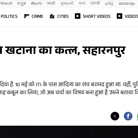
News9
ಕನ್ನಡ
తెలుగు
मराठी
ગુજરાતી
বাংলা
ਪੰਜਾਬੀ
தமிழ்
മലയാളം
POLITICS
CRIME
CITIES
SHORT VIDEOS
VIDEO
य खटाना का कत्ल, सहारनपुर
दिया है. 10 मई को ITI के पास आदित्य का शव बरामद हुआ था. वहीं, प
ुनाह कबूल कर लिया, जो अब चर्चा का विषय बना हुआ है. उसने बताया 