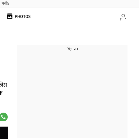
मनी9
S
PHOTOS
ुलिस
कि