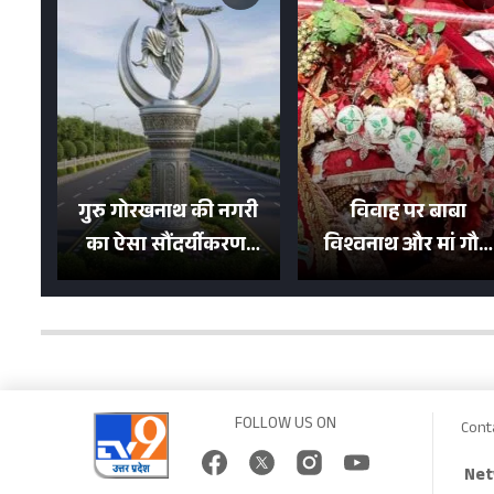
गुरु गोरखनाथ की नगरी
विवाह पर बाबा
का ऐसा सौंदर्यीकरण!
विश्वनाथ और मां गौरा
मन मोह लेंगी शहर की
को 6 लाख रुपये का
सड़कें; देखें Photos
न्योता, 500 भक्तों ने दि
शगुन
FOLLOW US ON
Cont
Net