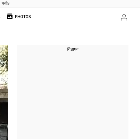
मनी9
S
PHOTOS