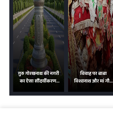
गुरु गोरखनाथ की नगरी
विवाह पर बाबा
का ऐसा सौंदर्यीकरण!
विश्वनाथ और मां गौरा
मन मोह लेंगी शहर की
को 6 लाख रुपये का
सड़कें; देखें Photos
न्योता, 500 भक्तों ने दि
शगुन