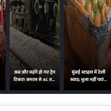
अब और महंगे हो गए ट्रेन
मुंबई स्टाइल में देशी
टिकट! जनरल से AC तक
स्वाद; भुला नहीं पाएंगे
का बढ़ा किराया; दिल्ली
मुल्तानी छोले-पाव का
या
की यात्रा हुई इतनी महंगी
टेस्ट