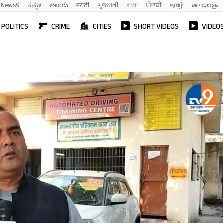
News9
ಕನ್ನಡ
తెలుగు
मराठी
ગુજરાતી
বাংলা
ਪੰਜਾਬੀ
தமிழ்
മലയാളം
POLITICS
CRIME
CITIES
SHORT VIDEOS
VIDEO