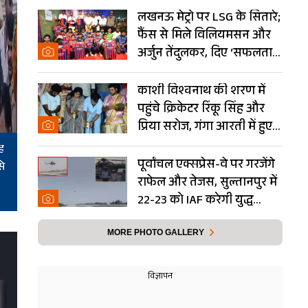
लखनऊ मेट्रो पर LSG के सितारे;
फैंस से मिले विलियमसन और
अर्जुन तेंदुलकर, दिए ‘सफलता
के मंत्र’- PHOTOS
काशी विश्वनाथ की शरण में
पहुंचे क्रिकेटर रिंकू सिंह और
प्रिया सरोज, गंगा आरती में हुए
शामिल- Photos
ह
पूर्वांचल एक्सप्रेस-वे पर गरजेंगे
से
राफेल और तेजस, सुल्तानपुर में
22-23 को IAF करेगी युद्ध
अभ्यास
MORE PHOTO GALLERY