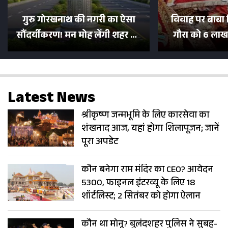
गुरु गोरखनाथ की नगरी का ऐसा
विवाह पर बाबा 
सौंदर्यीकरण! मन मोह लेंगी शहर की
गौरा को 6 लाख 
सड़कें; देखें Photos
500 भक्तों 
Latest News
श्रीकृष्ण जन्मभूमि के लिए कारसेवा का
शंखनाद आज, यहां होगा शिलापूजन; जानें
पूरा अपडेट
कौन बनेगा राम मंदिर का CEO? आवेदन
5300, फाइनल इंटरव्यू के लिए 18
शॉर्टलिस्ट; 2 सितंबर को होगा ऐलान
कौन था मोनू? बुलंदशहर पुलिस ने सुबह-