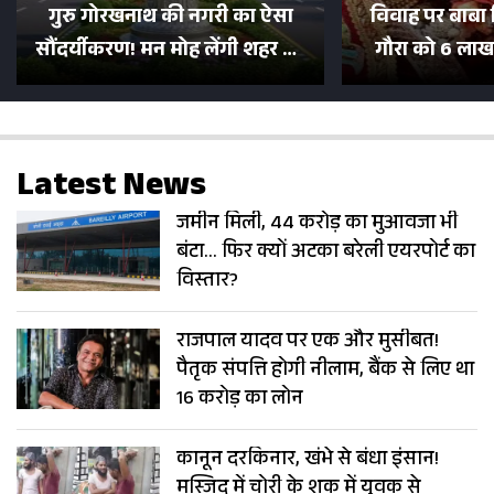
गुरु गोरखनाथ की नगरी का ऐसा
विवाह पर बाबा 
सौंदर्यीकरण! मन मोह लेंगी शहर की
गौरा को 6 लाख 
सड़कें; देखें Photos
500 भक्तों 
Latest News
जमीन मिली, 44 करोड़ का मुआवजा भी
बंटा… फिर क्यों अटका बरेली एयरपोर्ट का
विस्तार?
राजपाल यादव पर एक और मुसीबत!
पैतृक संपत्ति होगी नीलाम, बैंक से लिए था
16 करोड़ का लोन
कानून दरकिनार, खंभे से बंधा इंसान!
मस्जिद में चोरी के शक में युवक से