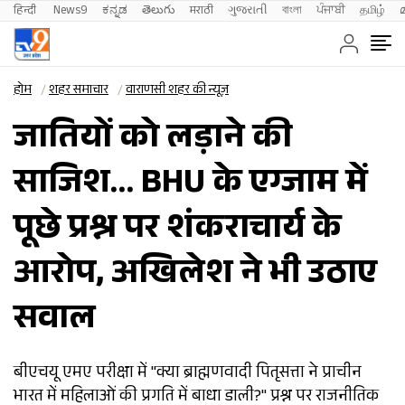
हिन्दी 
News9
ಕನ್ನಡ
తెలుగు
मराठी
ગુજરાતી
বাংলা
ਪੰਜਾਬੀ
தமிழ்
होम
शहर समाचार
वाराणसी शहर की न्यूज़
जातियों को लड़ाने की
साजिश… BHU के एग्जाम में
पूछे प्रश्न पर शंकराचार्य के
आरोप, अखिलेश ने भी उठाए
सवाल
बीएचयू एमए परीक्षा में "क्या ब्राह्मणवादी पितृसत्ता ने प्राचीन
भारत में महिलाओं की प्रगति में बाधा डाली?" प्रश्न पर राजनीतिक