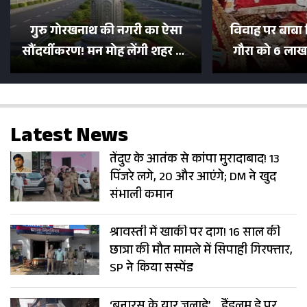
गुरु गोरखनाथ की नगरी का ऐसा
विवाह पर बाबा 
सौंदर्यीकरण! मन मोह लेंगी शहर की
गौरा को 6 लाख 
सड़कें; देखें Photos
500 भक्तों 
Latest News
तेंदुए के आतंक से कांपा मुरादाबाद! 13
पिंजरे लगे, 20 और आएंगे; DM ने खुद
संभाली कमान
श्रावस्ती में खाकी पर दाग! 16 साल की
छात्रा की मौत मामले में सिपाही गिरफ्तार,
SP ने किया सस्पेंड