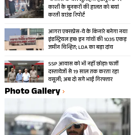
‘बनारस के यार जुलाहे’… हैंडलूम डे पर
काशी के बुनकरों की हालत को बयां
करती ग्राउंड रिपोर्ट
आगरा एक्सप्रेस-वे के किनारे बनेगा नया
इंडस्ट्रियल हब! इन गांवों की 1035 एकड़
जमीन चिन्हित; LDA का बड़ा दांव
SSP आवास को भी नहीं छोड़ा! फर्जी
दस्तावेजों से 19 साल तक करता रहा
वसूली; अब दो सगे भाई गिरफ्तार
Photo Gallery