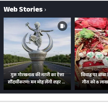
Web Stories
गुरु गोरखनाथ की नगरी का ऐसा
विवाह पर बाबा 
सौंदर्यीकरण! मन मोह लेंगी शहर की
गौरा को 6 लाख 
सड़कें; देखें Photos
500 भक्तों 