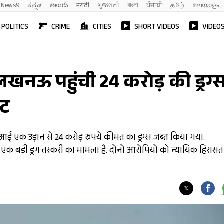
News9
ಕನ್ನಡ
తెలుగు
मराठी
ગુજરાતી
বাংলা
ਪੰਜਾਬੀ
தமிழ்
മലയാളം
POLITICS
CRIME
CITIES
SHORT VIDEOS
VIDEO
ऊ पहुंची 24 करोड़ की ड्रग्स
्ट
े आई एक उड़ान से 24 करोड़ रुपये कीमत का ड्रग्स जब्त किया गया.
क बड़ी ड्रग तस्करी का मामला है. दोनों आरोपियों को न्यायिक हिरासत 