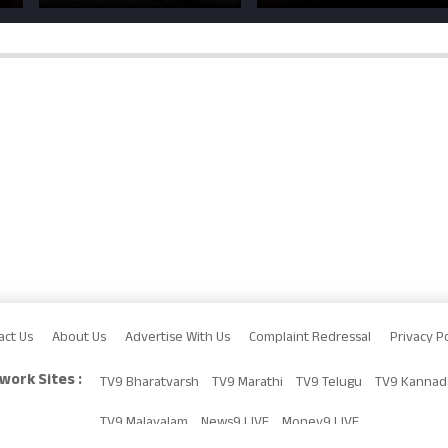
का बढ़ा किराया; दिल्ली
मुल्तानी छोले-पाव का
या
की यात्रा हुई इतनी महंगी
टेस्ट
act Us
About Us
Advertise With Us
Complaint Redressal
Privacy Po
work Sites :
TV9 Bharatvarsh
TV9 Marathi
TV9 Telugu
TV9 Kannad
TV9 Malayalam
News9 LIVE
Money9 LIVE