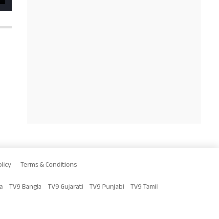
licy
Terms & Conditions
a
TV9 Bangla
TV9 Gujarati
TV9 Punjabi
TV9 Tamil