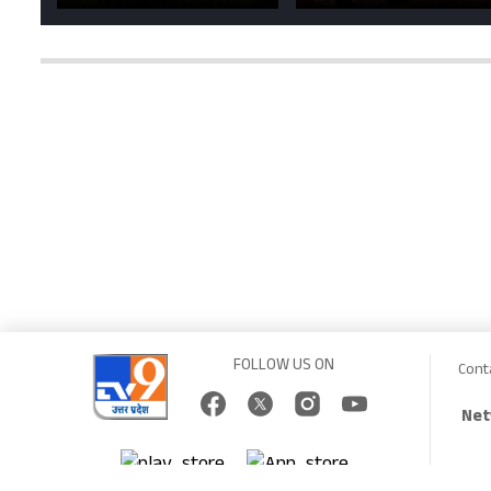
मन मोह लेंगी शहर की
को 6 लाख रुपये का
सड़कें; देखें Photos
न्योता, 500 भक्तों ने दि
शगुन
FOLLOW US ON
Cont
Net