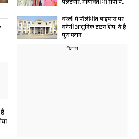
पलटवार, मायावती भी सपा पर
भड़कीं
बरेली में पीलीभीत बाइपास पर
बनेगी आधुनिक टाउनशिप, ये है
र
पूरा प्लान
र
है.
बीघा