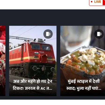
LIVE
अब और महंगे हो गए ट्रेन
मुंबई स्टाइल में देशी
टिकट! जनरल से AC तक
स्वाद; भुला नहीं पाएंगे
का बढ़ा किराया; दिल्ली
मुल्तानी छोले-पाव का
या
की यात्रा हुई इतनी महंगी
टेस्ट