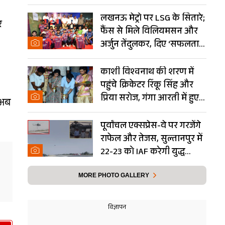
Photos
लखनऊ मेट्रो पर LSG के सितारे;
र
फैंस से मिले विलियमसन और
अर्जुन तेंदुलकर, दिए ‘सफलता
के मंत्र’- PHOTOS
काशी विश्वनाथ की शरण में
पहुंचे क्रिकेटर रिंकू सिंह और
प्रिया सरोज, गंगा आरती में हुए
 अब
शामिल- Photos
पूर्वांचल एक्सप्रेस-वे पर गरजेंगे
राफेल और तेजस, सुल्तानपुर में
22-23 को IAF करेगी युद्ध
अभ्यास
MORE PHOTO GALLERY