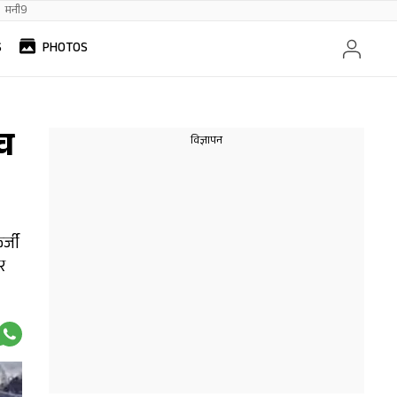
मनी9
S
PHOTOS
ेच
र्जी
र