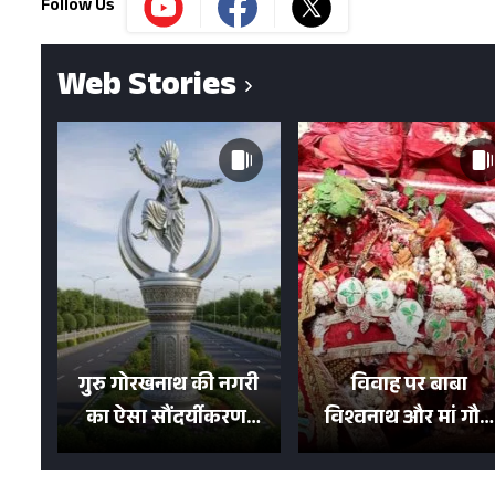
Follow Us
Web Stories
गुरु गोरखनाथ की नगरी
विवाह पर बाबा
का ऐसा सौंदर्यीकरण!
विश्वनाथ और मां गौरा
मन मोह लेंगी शहर की
को 6 लाख रुपये का
सड़कें; देखें Photos
न्योता, 500 भक्तों ने दि