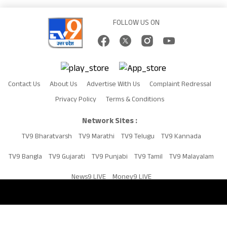
FOLLOW US ON
Contact Us
About Us
Advertise With Us
Complaint Redressal
Privacy Policy
Terms & Conditions
Network Sites :
TV9 Bharatvarsh
TV9 Marathi
TV9 Telugu
TV9 Kannada
TV9 Bangla
TV9 Gujarati
TV9 Punjabi
TV9 Tamil
TV9 Malayalam
News9 LIVE
Money9 LIVE
Copyright © 2026 TV9UP. All Rights Reserved.