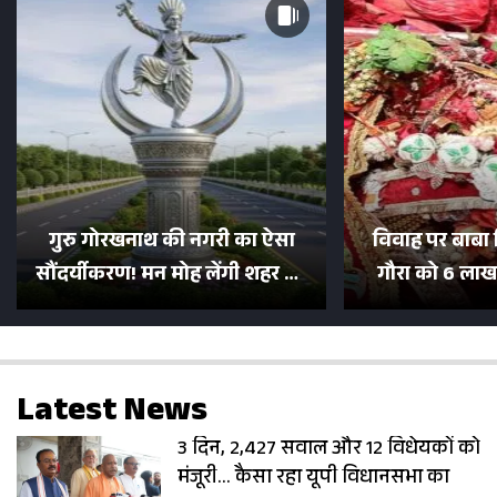
गुरु गोरखनाथ की नगरी का ऐसा
विवाह पर बाबा 
सौंदर्यीकरण! मन मोह लेंगी शहर की
गौरा को 6 लाख 
सड़कें; देखें Photos
500 भक्तों 
Latest News
3 दिन, 2,427 सवाल और 12 विधेयकों को
मंजूरी… कैसा रहा यूपी विधानसभा का