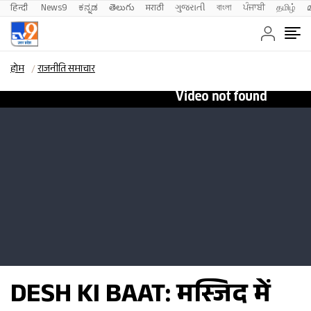
हिन्दी 
News9
ಕನ್ನಡ
తెలుగు
मराठी
ગુજરાતી
বাংলা
ਪੰਜਾਬੀ
தமிழ்
होम
राजनीति समाचार
DESH KI BAAT: मस्जिद में