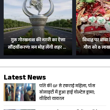
गुरु गोरखनाथ की नगरी का ऐसा
विवाह पर बाबा 
सौंदर्यीकरण! मन मोह लेंगी शहर की
गौरा को 6 लाख 
सड़कें; देखें Photos
500 भक्तों 
Latest News
पति की GF से टकराई महिला, पॉस
सोसाइटी में हुआ हाई वोल्टेज ड्रामा;
वीडियो वायरल