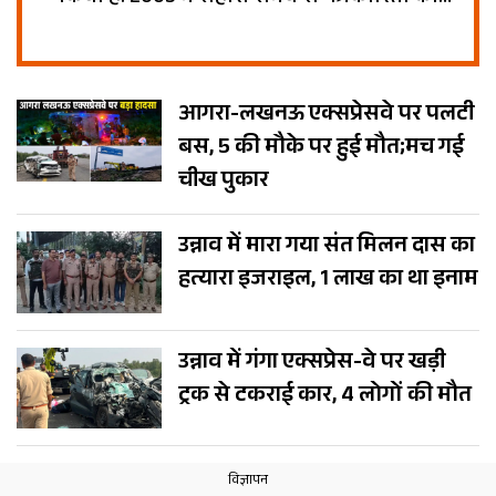
शुरुआत की थी. इसके बाद टाइम्स नाऊ में काम
किया. वर्तमान में टीवी9 भारतवर्ष के लिए उन्नाव
जिले से काम कर रहा हूं.
आगरा-लखनऊ एक्सप्रेसवे पर पलटी
बस, 5 की मौके पर हुई मौत;मच गई
चीख पुकार
उन्नाव में मारा गया संत मिलन दास का
हत्यारा इजराइल, 1 लाख का था इनाम
उन्नाव में गंगा एक्सप्रेस-वे पर खड़ी
ट्रक से टकराई कार, 4 लोगों की मौत