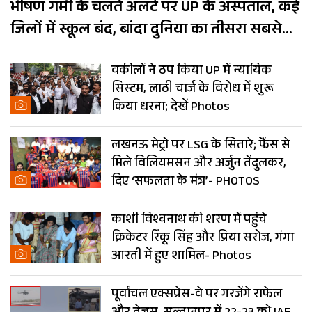
भीषण गर्मी के चलते अलर्ट पर UP के अस्पताल, कई
जिलों में स्कूल बंद, बांदा दुनिया का तीसरा सबसे
गर्म शहर
वकीलों ने ठप किया UP में न्यायिक
सिस्टम, लाठी चार्ज के विरोध में शुरू
किया धरना; देखें Photos
लखनऊ मेट्रो पर LSG के सितारे; फैंस से
मिले विलियमसन और अर्जुन तेंदुलकर,
दिए ‘सफलता के मंत्र’- PHOTOS
काशी विश्वनाथ की शरण में पहुंचे
क्रिकेटर रिंकू सिंह और प्रिया सरोज, गंगा
आरती में हुए शामिल- Photos
पूर्वांचल एक्सप्रेस-वे पर गरजेंगे राफेल