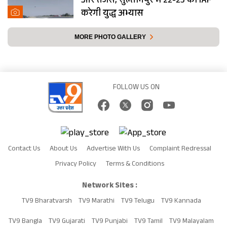
और तेजस, सुल्तानपुर में 22-23 को IAF
करेगी युद्ध अभ्यास
MORE PHOTO GALLERY
FOLLOW US ON
Contact Us
About Us
Advertise With Us
Complaint Redressal
Privacy Policy
Terms & Conditions
Network Sites :
TV9 Bharatvarsh
TV9 Marathi
TV9 Telugu
TV9 Kannada
TV9 Bangla
TV9 Gujarati
TV9 Punjabi
TV9 Tamil
TV9 Malayalam