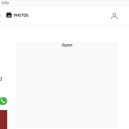
मनी9
S
PHOTOS
िए