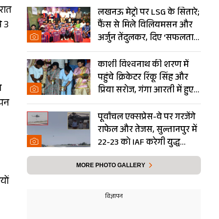
गरात
लखनऊ मेट्रो पर LSG के सितारे;
े 3
फैंस से मिले विलियमसन और
अर्जुन तेंदुलकर, दिए ‘सफलता
के मंत्र’- PHOTOS
काशी विश्वनाथ की शरण में
पहुंचे क्रिकेटर रिंकू सिंह और
ल
प्रिया सरोज, गंगा आरती में हुए
ापन
शामिल- Photos
पूर्वांचल एक्सप्रेस-वे पर गरजेंगे
राफेल और तेजस, सुल्तानपुर में
22-23 को IAF करेगी युद्ध
अभ्यास
MORE PHOTO GALLERY
यों