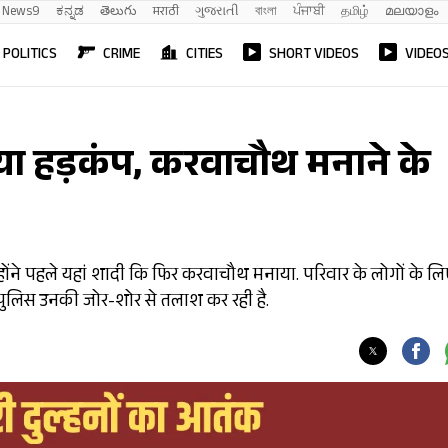
News9
ಕನ್ನಡ
తెలుగు
मराठी
ગુજરાતી
বাংলা
ਪੰਜਾਬੀ
தமிழ்
മലയാളം
POLITICS
CRIME
CITIES
SHORT VIDEOS
VIDEO
चाया हड़कंप, करवाचौथ मनाने के
न्होंने पहले यहां शादी कि फिर करवाचौथ मनाया. परिवार के लोगों के ल
पुलिस उनकी जोर-शोर से तलाश कर रही है.