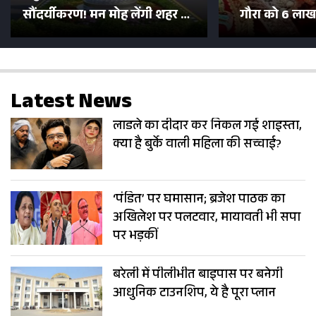
सौंदर्यीकरण! मन मोह लेंगी शहर की
गौरा को 6 लाख 
सड़कें; देखें Photos
500 भक्तों 
Latest News
लाडले का दीदार कर निकल गई शाइस्ता,
क्या है बुर्के वाली महिला की सच्चाई?
‘पंडित’ पर घमासान; ब्रजेश पाठक का
अखिलेश पर पलटवार, मायावती भी सपा
पर भड़कीं
बरेली में पीलीभीत बाइपास पर बनेगी
आधुनिक टाउनशिप, ये है पूरा प्लान