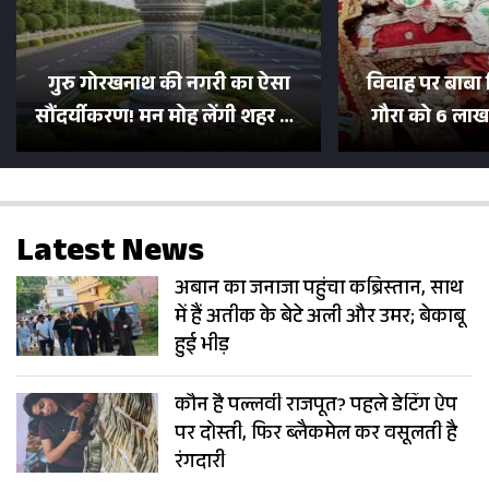
गुरु गोरखनाथ की नगरी का ऐसा
विवाह पर बाबा 
सौंदर्यीकरण! मन मोह लेंगी शहर की
गौरा को 6 लाख 
सड़कें; देखें Photos
500 भक्तों 
Latest News
अबान का जनाजा पहुंचा कब्रिस्तान, साथ
में हैं अतीक के बेटे अली और उमर; बेकाबू
हुई भीड़
कौन है पल्लवी राजपूत? पहले डेटिंग ऐप
पर दोस्ती, फिर ब्लैकमेल कर वसूलती है
रंगदारी