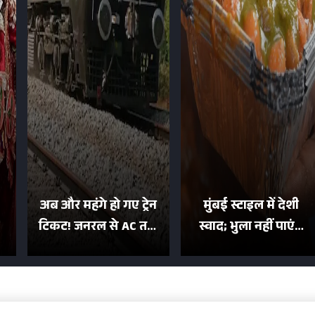
अब और महंगे हो गए ट्रेन
मुंबई स्टाइल में देशी
टिकट! जनरल से AC तक
स्वाद; भुला नहीं पाएंगे
का बढ़ा किराया; दिल्ली
मुल्तानी छोले-पाव का
या
की यात्रा हुई इतनी महंगी
टेस्ट