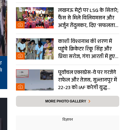
Photos
लखनऊ मेट्रो पर LSG के सितारे;
फैंस से मिले विलियमसन और
अर्जुन तेंदुलकर, दिए ‘सफलता
के मंत्र’- PHOTOS
काशी विश्वनाथ की शरण में
पहुंचे क्रिकेटर रिंकू सिंह और
प्रिया सरोज, गंगा आरती में हुए
ह
शामिल- Photos
से
पूर्वांचल एक्सप्रेस-वे पर गरजेंगे
राफेल और तेजस, सुल्तानपुर में
22-23 को IAF करेगी युद्ध
अभ्यास
MORE PHOTO GALLERY