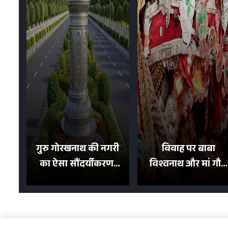
गुरु गोरखनाथ की नगरी
विवाह पर बाबा
का ऐसा सौंदर्यीकरण!
विश्वनाथ और मां गौरा
मन मोह लेंगी शहर की
को 6 लाख रुपये का
सड़कें; देखें Photos
न्योता, 500 भक्तों ने दि
शगुन