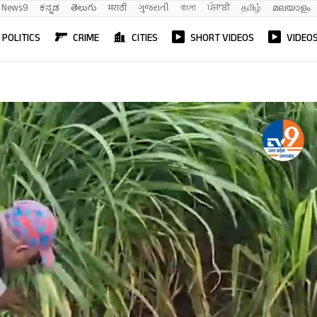
News9
ಕನ್ನಡ
తెలుగు
मराठी
ગુજરાતી
বাংলা
ਪੰਜਾਬੀ
தமிழ்
മലയാളം
POLITICS
CRIME
CITIES
SHORT VIDEOS
VIDEO