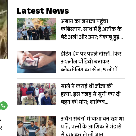
Latest News
अबान का जनाजा पहुंचा
कब्रिस्तान, साथ में हैं अतीक के
बेटे अली और उमर; बेकाबू हुई
भीड़
डेटिंग ऐप पर पहले दोस्ती, फिर
अश्लील वीडियो बनाकर
ब्लैकमेलिंग का खेल; 5 लोगों से
ठग लिए 6 करोड़
साले ने कराई थी जीजा की
हत्या, इस वजह से सूनी कर दी
बहन की मांग; शाकिब
हत्याकांड में बड़ा खुलासा
,
अवैध संबंधों में बाधा बन रहा था
पति, पत्नी के आशिक ने गंडासे
र
से काटकर ले ली जान