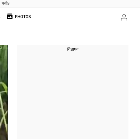
मनी9
S
PHOTOS