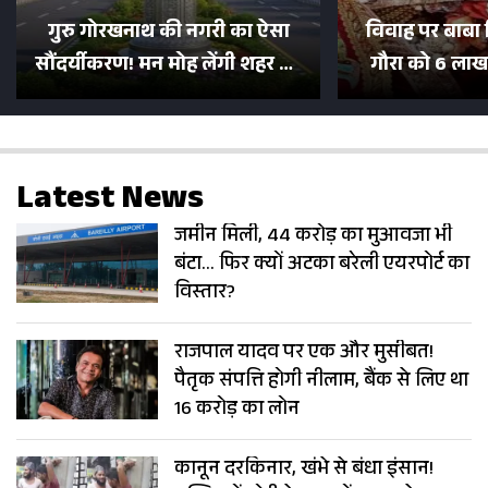
गुरु गोरखनाथ की नगरी का ऐसा
विवाह पर बाबा 
सौंदर्यीकरण! मन मोह लेंगी शहर की
गौरा को 6 लाख 
सड़कें; देखें Photos
500 भक्तों 
Latest News
जमीन मिली, 44 करोड़ का मुआवजा भी
बंटा… फिर क्यों अटका बरेली एयरपोर्ट का
विस्तार?
राजपाल यादव पर एक और मुसीबत!
पैतृक संपत्ति होगी नीलाम, बैंक से लिए था
16 करोड़ का लोन
कानून दरकिनार, खंभे से बंधा इंसान!