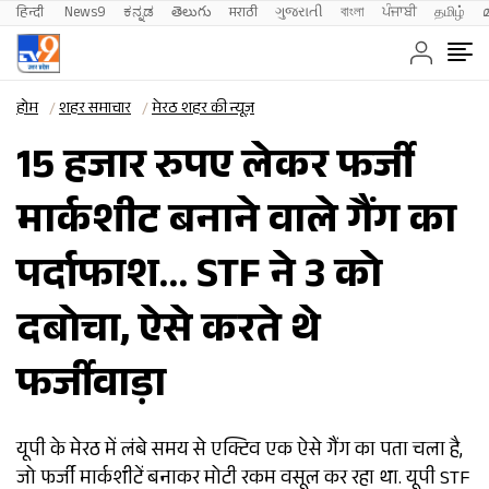
हिन्दी 
News9
ಕನ್ನಡ
తెలుగు
मराठी
ગુજરાતી
বাংলা
ਪੰਜਾਬੀ
தமிழ்
होम
शहर समाचार
मेरठ शहर की न्यूज़
15 हजार रुपए लेकर फर्जी
मार्कशीट बनाने वाले गैंग का
पर्दाफाश… STF ने 3 को
दबोचा, ऐसे करते थे
फर्जीवाड़ा
यूपी के मेरठ में लंबे समय से एक्टिव एक ऐसे गैंग का पता चला है,
जो फर्जी मार्कशीटें बनाकर मोटी रकम वसूल कर रहा था. यूपी STF