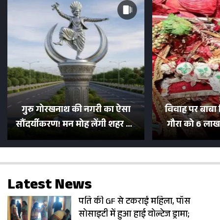
गुरु गोरखनाथ की नगरी का ऐसा
विवाह पर बाबा 
सौंदर्यीकरण! मन मोह लेंगी शहर की
गौरा को 6 लाख 
सड़कें; देखें Photos
500 भक्तों 
Latest News
पति की GF से टकराई महिला, पॉस
सोसाइटी में हुआ हाई वोल्टेज ड्रामा;