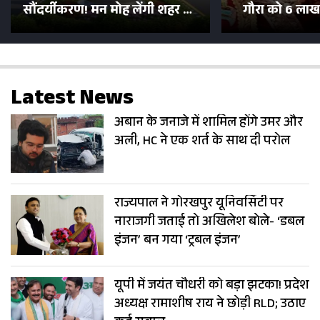
सौंदर्यीकरण! मन मोह लेंगी शहर की
गौरा को 6 लाख 
सड़कें; देखें Photos
500 भक्तों 
Latest News
अबान के जनाजे में शामिल होंगे उमर और
अली, HC ने एक शर्त के साथ दी परोल
राज्यपाल ने गोरखपुर यूनिवर्सिटी पर
नाराजगी जताई तो अखिलेश बोले- ‘डबल
इंजन’ बन गया ‘ट्रबल इंजन’
यूपी में जयंत चौधरी को बड़ा झटका! प्रदेश
अध्यक्ष रामाशीष राय ने छोड़ी RLD; उठाए