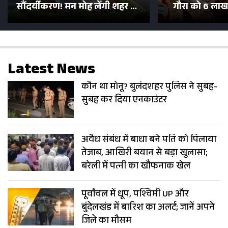
सौंदर्यीकरण! मन मोह लेंगी शहर की
गौरा को 6 लाख 
सड़कें; देखें Photos
500 भक्तों 
Latest News
कौन था मोनू? बुलंदशहर पुलिस ने सुबह-
सुबह कर दिया एनकाउंटर
अवैध संबंध में बाधा बने पति को पिलाया
तेजाब, आखिरी बयान से बड़ा खुलासा;
बरेली में पत्नी का खौफनाक खेल
पूर्वांचल में धूप, पश्चिमी UP और
बुंदेलखंड में बारिश का अलर्ट; जानें अपने
जिले का मौसम