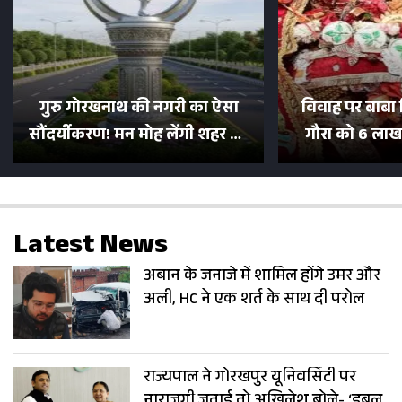
गुरु गोरखनाथ की नगरी का ऐसा
विवाह पर बाबा 
सौंदर्यीकरण! मन मोह लेंगी शहर की
गौरा को 6 लाख 
सड़कें; देखें Photos
500 भक्तों 
Latest News
अबान के जनाजे में शामिल होंगे उमर और
अली, HC ने एक शर्त के साथ दी परोल
राज्यपाल ने गोरखपुर यूनिवर्सिटी पर
नाराजगी जताई तो अखिलेश बोले- ‘डबल