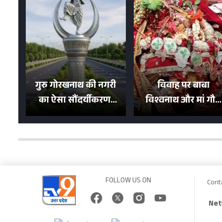
गुरु गोरखनाथ की नगरी
विवाह पर बाबा
का ऐसा सौंदर्यीकरण!
विश्वनाथ और मां गौरा
मन मोह लेंगी शहर की
को 6 लाख रुपये का
सड़कें; देखें Photos
न्योता, 500 भक्तों ने दि
शगुन
FOLLOW US ON
Cont
Net