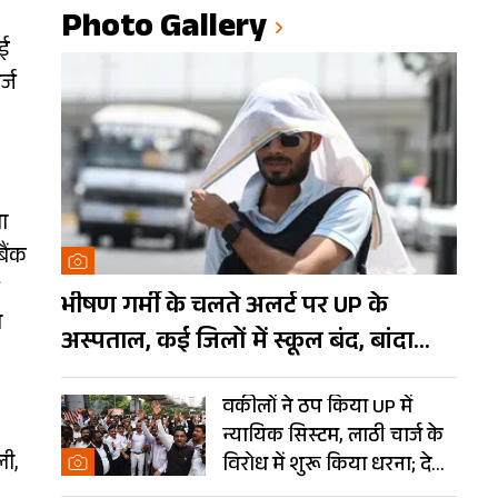
Photo Gallery
आई
्ज
ा
बैंक
भीषण गर्मी के चलते अलर्ट पर UP के
े
अस्पताल, कई जिलों में स्कूल बंद, बांदा
दुनिया का तीसरा सबसे गर्म शहर
वकीलों ने ठप किया UP में
न्यायिक सिस्टम, लाठी चार्ज के
ली,
विरोध में शुरू किया धरना; देखें
Photos