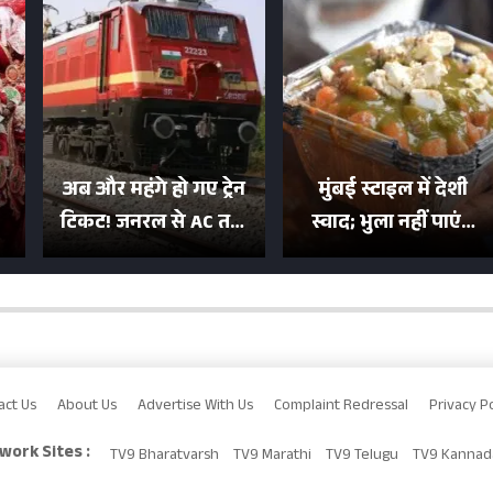
अब और महंगे हो गए ट्रेन
मुंबई स्टाइल में देशी
टिकट! जनरल से AC तक
स्वाद; भुला नहीं पाएंगे
का बढ़ा किराया; दिल्ली
मुल्तानी छोले-पाव का
या
की यात्रा हुई इतनी महंगी
टेस्ट
act Us
About Us
Advertise With Us
Complaint Redressal
Privacy Po
work Sites :
TV9 Bharatvarsh
TV9 Marathi
TV9 Telugu
TV9 Kannad