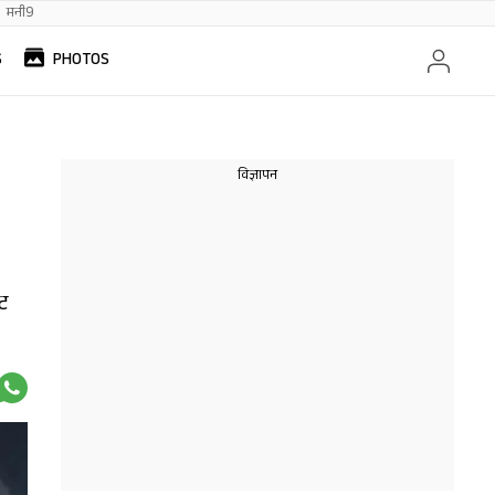
मनी9
S
PHOTOS
ट