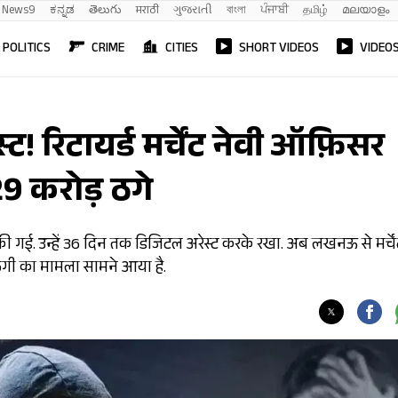
News9
ಕನ್ನಡ
తెలుగు
मराठी
ગુજરાતી
বাংলা
ਪੰਜਾਬੀ
தமிழ்
മലയാളം
POLITICS
CRIME
CITIES
SHORT VIDEOS
VIDEO
! रिटायर्ड मर्चेंट नेवी ऑफ़िसर
9 करोड़ ठगे
ी गई. उन्हें 36 दिन तक डिजिटल अरेस्ट करके रखा. अब लखनऊ से मर्चें
ठगी का मामला सामने आया है.