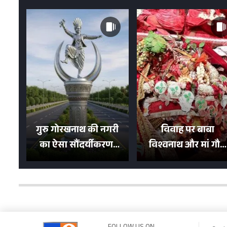
गुरु गोरखनाथ की नगरी
विवाह पर बाबा
का ऐसा सौंदर्यीकरण!
विश्वनाथ और मां गौरा
मन मोह लेंगी शहर की
को 6 लाख रुपये का
सड़कें; देखें Photos
न्योता, 500 भक्तों ने दि
शगुन