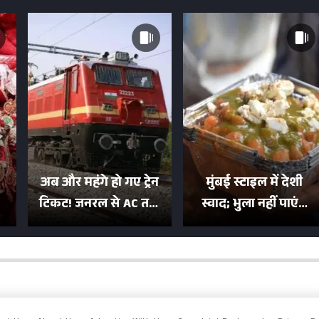
अब और महंगे हो गए ट्रेन
मुंबई स्टाइल में देशी
टिकट! जनरल से AC तक
स्वाद; भुला नहीं पाएंगे
का बढ़ा किराया; दिल्ली
मुल्तानी छोले-पाव का
या
की यात्रा हुई इतनी महंगी
टेस्ट