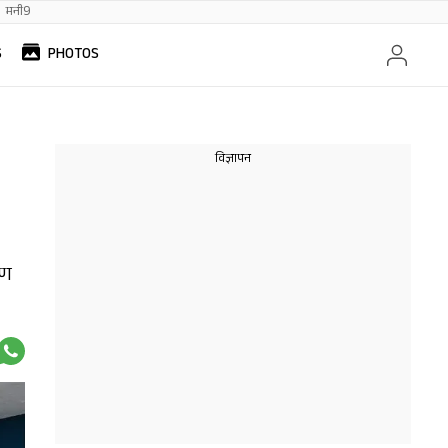
मनी9
S
PHOTOS
हण