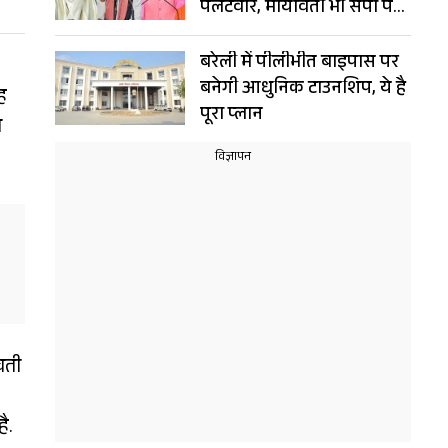
पलटवार, मायावती भी सपा पर
भड़कीं
बरेली में पीलीभीत बाइपास पर
बनेगी आधुनिक टाउनशिप, ये है
ह
पूरा प्लान
ण
वती
ै.