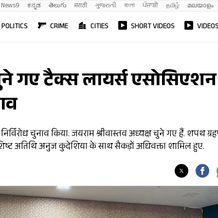
News9
ಕನ್ನಡ
తెలుగు
मराठी
ગુજરાતી
বাংলা
ਪੰਜਾਬੀ
தமிழ்
മലയാളം
POLITICS
CRIME
CITIES
SHORT VIDEOS
VIDEO
ुने गए टैक्स लायर्स एसोसिएशन
नाव
विरोध चुनाव किया. जयराम श्रीवास्तव अध्यक्ष चुने गए हैं. शपथ ग्र
शिष्ट अतिथि अनुज कुदेशिया के साथ सैकड़ों अधिवक्ता शामिल हुए.