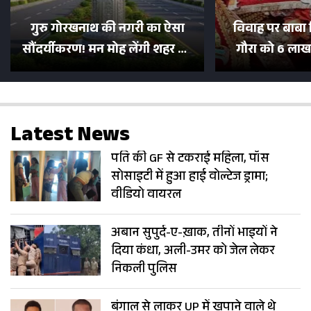
गुरु गोरखनाथ की नगरी का ऐसा
विवाह पर बाबा 
सौंदर्यीकरण! मन मोह लेंगी शहर की
गौरा को 6 लाख 
सड़कें; देखें Photos
500 भक्तों 
Latest News
पति की GF से टकराई महिला, पॉस
सोसाइटी में हुआ हाई वोल्टेज ड्रामा;
वीडियो वायरल
अबान सुपुर्द-ए-ख़ाक, तीनों भाइयों ने
दिया कंधा, अली-उमर को जेल लेकर
निकली पुलिस
बंगाल से लाकर UP में खपाने वाले थे