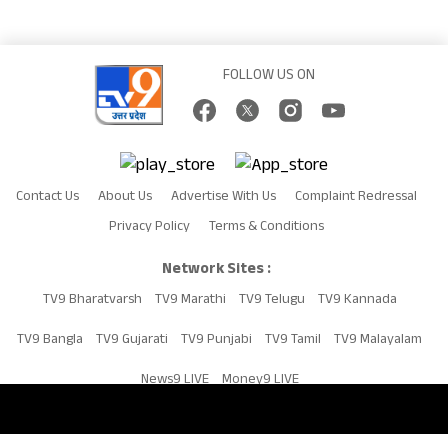
FOLLOW US ON
Contact Us
About Us
Advertise With Us
Complaint Redressal
Privacy Policy
Terms & Conditions
Network Sites :
TV9 Bharatvarsh
TV9 Marathi
TV9 Telugu
TV9 Kannada
TV9 Bangla
TV9 Gujarati
TV9 Punjabi
TV9 Tamil
TV9 Malayalam
News9 LIVE
Money9 LIVE
Copyright © 2026 TV9UP. All Rights Reserved.