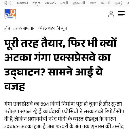
हिन्दी 
News9
ಕನ್ನಡ
తెలుగు
मराठी
ગુજરાતી
বাংলা
ਪੰਜਾਬੀ
தமிழ்
होम
शहर समाचार
मेरठ शहर की न्यूज़
पूरी तरह तैयार, फिर भी क्यों
अटका गंगा एक्सप्रेसवे का
उद्घाटन? सामने आई ये
वजह
गंगा एक्सप्रेसवे का 594 किमी निर्माण पूरा हो चुका है और सुरक्षा
परीक्षण सफल रहे हैं. कार्यदायी एजेंसियों ने सरकार को रिपोर्ट सौंप
दी है, लेकिन प्रधानमंत्री नरेंद्र मोदी के व्यस्त शेड्यूल के कारण
उद्घाटन अटका हुआ है. अब फरवरी के अंत तक शुभारंभ की उम्मीद