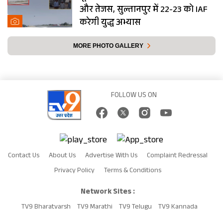
और तेजस, सुल्तानपुर में 22-23 को IAF
करेगी युद्ध अभ्यास
MORE PHOTO GALLERY
FOLLOW US ON
Contact Us
About Us
Advertise With Us
Complaint Redressal
Privacy Policy
Terms & Conditions
Network Sites :
TV9 Bharatvarsh
TV9 Marathi
TV9 Telugu
TV9 Kannada