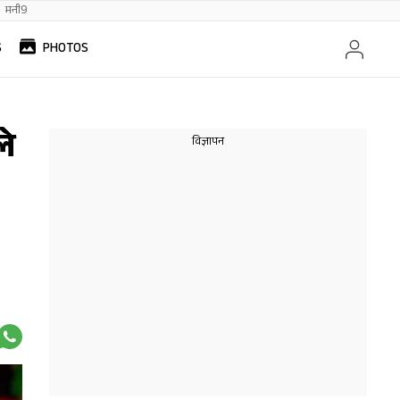
मनी9
S
PHOTOS
ले