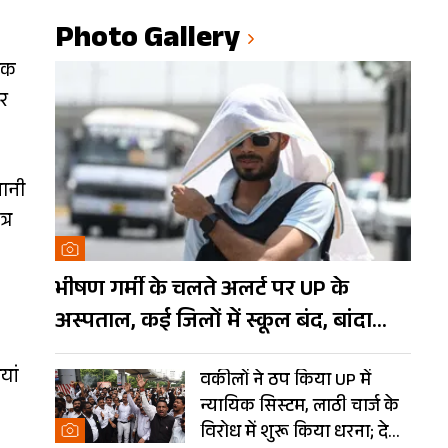
Photo Gallery
ायक
टर
जानी
्र
भीषण गर्मी के चलते अलर्ट पर UP के
अस्पताल, कई जिलों में स्कूल बंद, बांदा
दुनिया का तीसरा सबसे गर्म शहर
यां
वकीलों ने ठप किया UP में
न्यायिक सिस्टम, लाठी चार्ज के
विरोध में शुरू किया धरना; देखें