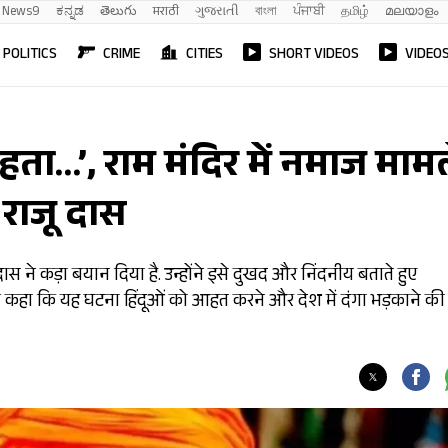
News9
ಕನ್ನಡ
తెలుగు
मराठी
ગુજરાતી
বাংলা
ਪੰਜਾਬੀ
தமிழ்
മലയാളം
POLITICS
CRIME
CITIES
SHORT VIDEOS
VIDEO
 रहता…’, राम मंदिर में नमाज माम
 राजू दास
दास ने कड़ा बयान दिया है. उन्होंने इसे दुखद और निंदनीय बताते हुए
स ने कहा कि यह घटना हिंदूओं को आहत करने और देश में दंगा भड़काने की