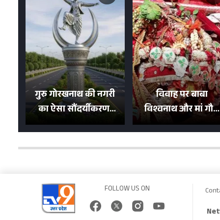
गुरु गोरखनाथ की नगरी
विवाह पर बाबा
का ऐसा सौंदर्यीकरण!
विश्वनाथ और मां गौरा
मन मोह लेंगी शहर की
को 6 लाख रुपये का
सड़कें; देखें Photos
न्योता, 500 भक्तों ने दि
शगुन
FOLLOW US ON
Cont
Net