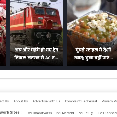
अब और महंगे हो गए ट्रेन
मुंबई स्टाइल में देशी
टिकट! जनरल से AC तक
स्वाद; भुला नहीं पाएंगे
का बढ़ा किराया; दिल्ली
मुल्तानी छोले-पाव का
या
की यात्रा हुई इतनी महंगी
टेस्ट
act Us
About Us
Advertise With Us
Complaint Redressal
Privacy Po
work Sites :
TV9 Bharatvarsh
TV9 Marathi
TV9 Telugu
TV9 Kannad